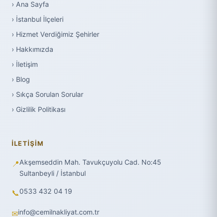
› Ana Sayfa
› İstanbul İlçeleri
› Hizmet Verdiğimiz Şehirler
› Hakkımızda
› İletişim
› Blog
› Sıkça Sorulan Sorular
› Gizlilik Politikası
İLETIŞIM
Akşemseddin Mah. Tavukçuyolu Cad. No:45
📍
Sultanbeyli / İstanbul
0533 432 04 19
📞
info@cemilnakliyat.com.tr
✉