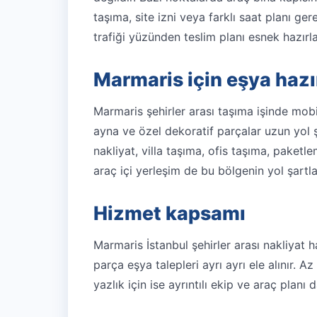
taşıma, site izni veya farklı saat planı ge
trafiği yüzünden teslim planı esnek hazırla
Marmaris için eşya hazır
Marmaris şehirler arası taşıma işinde mobi
ayna ve özel dekoratif parçalar uzun yol ş
nakliyat
,
villa taşıma
,
ofis taşıma
,
paketle
araç içi yerleşim de bu bölgenin yol şartla
Hizmet kapsamı
Marmaris İstanbul şehirler arası nakliyat ha
parça eşya talepleri ayrı ayrı ele alınır. A
yazlık için ise ayrıntılı ekip ve araç planı