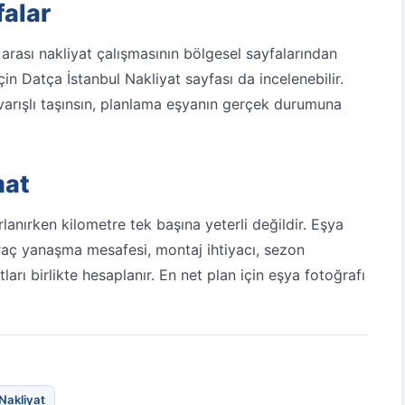
falar
 arası nakliyat
çalışmasının bölgesel sayfalarından
için
Datça İstanbul Nakliyat
sayfası da incelenebilir.
ul varışlı taşınsın, planlama eşyanın gerçek durumuna
mat
rlanırken kilometre tek başına yeterli değildir. Eşya
raç yanaşma mesafesi, montaj ihtiyacı, sezon
arı birlikte hesaplanır. En net plan için eşya fotoğrafı
 Nakliyat