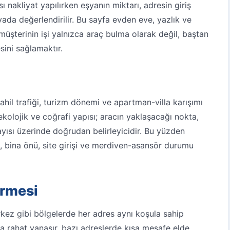
ı nakliyat yapılırken eşyanın miktarı, adresin giriş
syada değerlendirilir. Bu sayfa evden eve, yazlık ve
 müşterinin işi yalnızca araç bulma olarak değil, baştan
sini sağlamaktır.
ahil trafiği, turizm dönemi ve apartman-villa karışımı
 ekolojik ve coğrafi yapısı; aracın yaklaşacağı nokta,
yısı üzerinde doğrudan belirleyicidir. Bu yüzden
s, bina önü, site girişi ve merdiven-asansör durumu
irmesi
rkez gibi bölgelerde her adres aynı koşula sahip
na rahat yanaşır, bazı adreslerde kısa mesafe elde